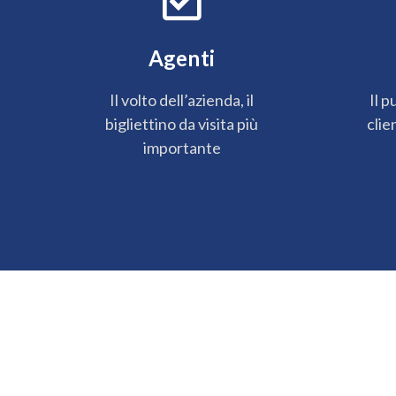
Agenti
Il volto dell’azienda, il
Il p
bigliettino da visita più
clie
importante