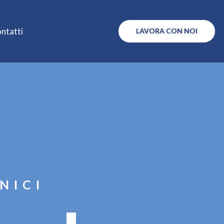
ntatti
LAVORA CON NOI
NICI