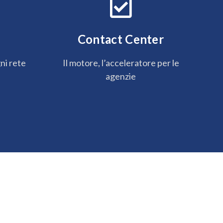
Contact Center
gni rete
Il motore, l’acceleratore per le
agenzie