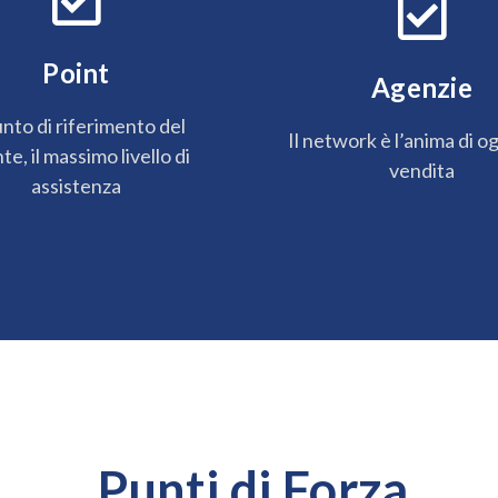
Point
Agenzie
unto di riferimento del
Il network è l’anima di o
nte, il massimo livello di
vendita
assistenza
Punti di Forza