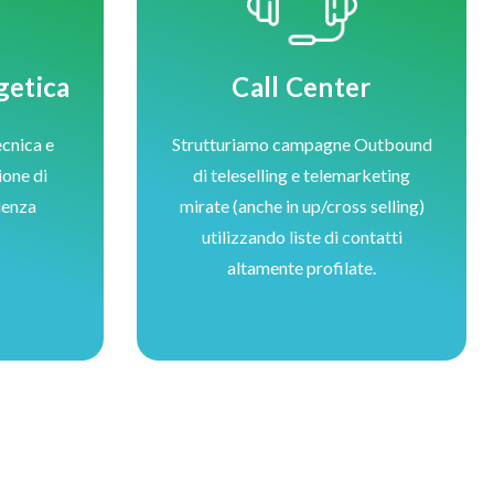
getica
Call Center
cnica e
Strutturiamo campagne Outbound
ione di
di teleselling e telemarketing
ienza
mirate (anche in up/cross selling)
utilizzando liste di contatti
altamente profilate.