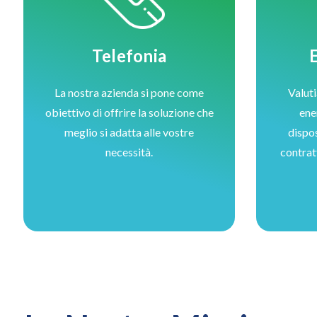
Telefonia
La nostra azienda si pone come
Valuti
obiettivo di offrire la soluzione che
ene
meglio si adatta alle vostre
dispos
necessità.
contrat