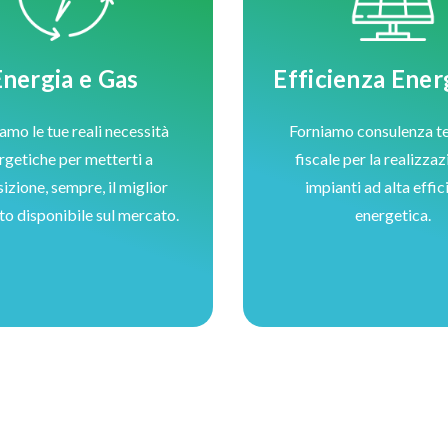
Energia e Gas
Efficienza Ener
amo le tue reali necessità
Forniamo consulenza te
rgetiche per metterti a
fiscale per la realizzaz
izione, sempre, il miglior
impianti ad alta effic
to disponibile sul mercato.
energetica.